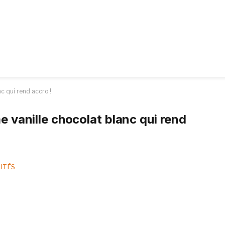
nc qui rend accro !
me vanille chocolat blanc qui rend
ITÉS