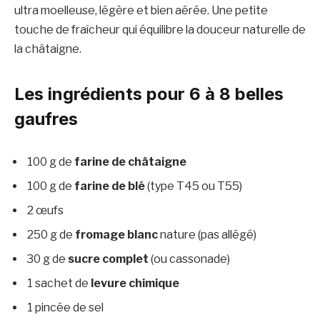
ultra moelleuse, légère et bien aérée. Une petite
touche de fraîcheur qui équilibre la douceur naturelle de
la châtaigne.
Les ingrédients pour 6 à 8 belles
gaufres
100 g de
farine de châtaigne
100 g de
farine de blé
(type T45 ou T55)
2 œufs
250 g de
fromage blanc
nature (pas allégé)
30 g de
sucre complet
(ou cassonade)
1 sachet de
levure chimique
1 pincée de sel